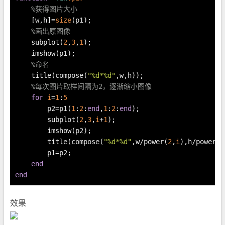
%获得图片大小
    [w,h]=
size
(p1);
%画出原图像
    subplot(
2
,
3
,
1
);
    imshow(p1);
%命名
    title(compose(
"%d*%d"
,w,h));
%每次图片取样间隔为2，逐渐缩小图像
for
i
=
1
:
5
        p2=p1(
1
:
2
:
end
,
1
:
2
:
end
);
        subplot(
2
,
3
,
i
+
1
);
        imshow(p2);
        title(compose(
"%d*%d"
,w/power(
2
,
i
),h/power(
2
        p1=p2;
end
end
效果