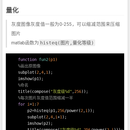
量化
灰度图像灰度值一般为0-255，可以缩减范围来压缩
图片
matlab函数为
histeq(图片,量化等级)
function
fun2
(p1)
%画出原图像
    subplot(
2
,
4
,
1
);
    imshow(p1);
%命名
    title(compose(
"灰度级%d"
,
256
));
%每次图片灰度值范围缩减一半
for
i
=
1
:
7
        p2=histeq(p1,
256
/power(
2
,
i
));
        subplot(
2
,
4
,
i
+
1
);
        imshow(p2);
        title(compose(
"灰度级%d"
,
256
/power(
2
,
i
)));