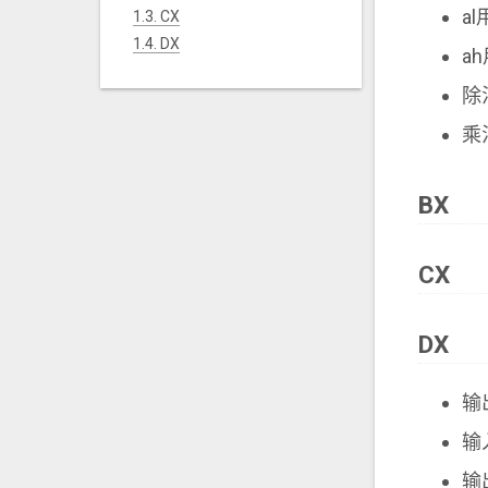
a
1.3.
CX
1.4.
DX
a
除
乘
BX
CX
DX
输
输
输