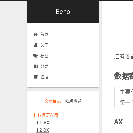
Echo
首页
关于
标签
汇编语
分类
数据
归档
主要有
文章目录
站点概览
每一
1.
数据寄存器
AX
1.1.
AX
1.2.
BX