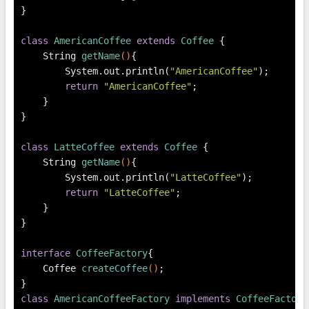
}
class
AmericanCoffee
extends
Coffee
 {
    String 
getName
()
{
        System.out.println(
"AmericanCoffee"
);
return
"AmericanCoffee"
;
    }
}
class
LatteCoffee
extends
Coffee
 {
    String 
getName
()
{
        System.out.println(
"LatteCoffee"
);
return
"LatteCoffee"
;
    }
}
interface
CoffeeFactory
{
    Coffee 
createCoffee
()
;
}
class
AmericanCoffeeFactory
implements
CoffeeFactory