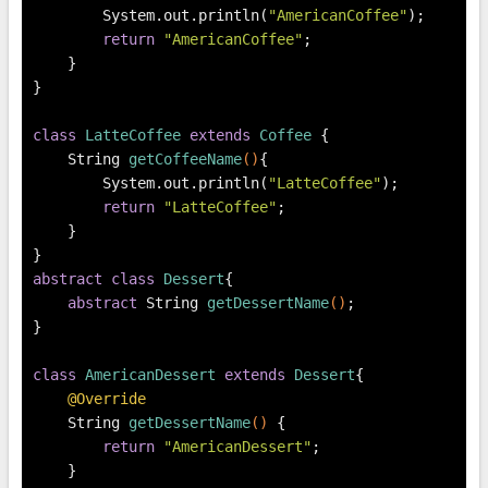
        System.out.println(
"AmericanCoffee"
);
return
"AmericanCoffee"
;
    }
}
class
LatteCoffee
extends
Coffee
 {
    String 
getCoffeeName
()
{
        System.out.println(
"LatteCoffee"
);
return
"LatteCoffee"
;
    }
}
abstract
class
Dessert
{
abstract
 String 
getDessertName
()
;
}
class
AmericanDessert
extends
Dessert
{
@Override
    String 
getDessertName
()
 {
return
"AmericanDessert"
;
    }