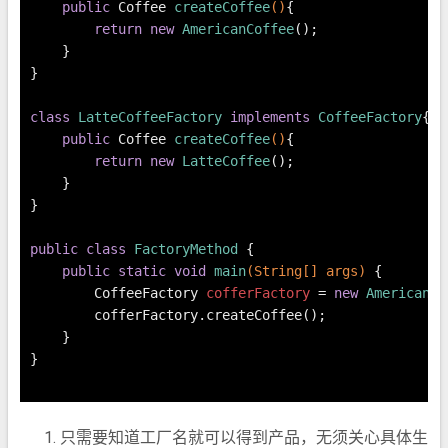
public
 Coffee 
createCoffee
()
{
return
new
AmericanCoffee
();
    }
}
class
LatteCoffeeFactory
implements
CoffeeFactory
{
public
 Coffee 
createCoffee
()
{
return
new
LatteCoffee
();
    }
}
public
class
FactoryMethod
 {
public
static
void
main
(String[] args)
 {
CoffeeFactory
cofferFactory
=
new
AmericanCo
        cofferFactory.createCoffee();
    }
}
只需要知道工厂名就可以得到产品，无须关心具体生