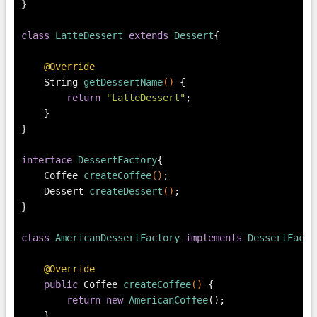
}
class
LatteDessert
extends
Dessert
{
@Override
    String 
getDessertName
()
 {
return
"LatteDessert"
;
    }
}
interface
DessertFactory
{
    Coffee 
createCoffee
()
;
    Dessert 
createDessert
()
;
}
class
AmericanDessertFactory
implements
DessertFacto
@Override
public
 Coffee 
createCoffee
()
 {
return
new
AmericanCoffee
();
    }