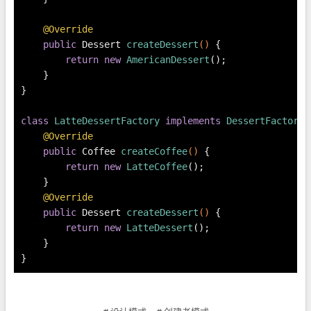
@Override
public
 Dessert 
createDessert
()
 {
return
new
AmericanDessert
();
    }
}
class
LatteDessertFactory
implements
DessertFactory
{
@Override
public
 Coffee 
createCoffee
()
 {
return
new
LatteCoffee
();
    }
@Override
public
 Dessert 
createDessert
()
 {
return
new
LatteDessert
();
    }
}