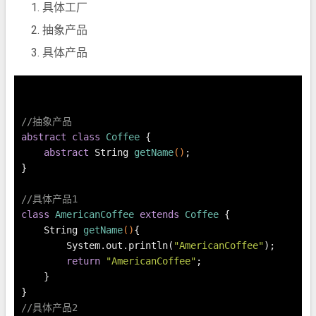
具体工厂
抽象产品
具体产品
//抽象产品
abstract
class
Coffee
 {
abstract
 String 
getName
()
;
}
//具体产品1
class
AmericanCoffee
extends
Coffee
 {
    String 
getName
()
{
        System.out.println(
"AmericanCoffee"
);
return
"AmericanCoffee"
;
    }
}
//具体产品2