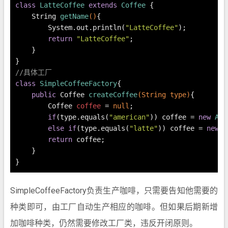
class
LatteCoffee
extends
Coffee
 {
    String 
getName
()
{
        System.out.println(
"LatteCoffee"
);
return
"LatteCoffee"
;
    }
}
//具体工厂
class
SimpleCoffeeFactory
{
public
 Coffee 
createCoffee
(String type)
{
Coffee
coffee
=
null
;
if
(type.equals(
"american"
)) coffee = 
new
Ame
else
if
(type.equals(
"latte"
)) coffee = 
new
L
return
 coffee;
    }
}
SimpleCoffeeFactory负责生产咖啡，只需要告知他需要的
种类即可，由工厂自动生产相应的咖啡。但如果后期新增
加咖啡种类，仍然需要修改工厂类，违反开闭原则。