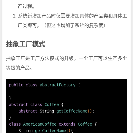
产过程。
系统新增加产品时仅需要增加具体的产品类和具体工
厂类即可。（但这也增加了系统的复杂度）
抽象工厂模式
抽象工厂是工厂方法模式的升级，一个工厂可以生产多个
等级的产品。
public
class
abstractFactory
 {
}
abstract
class
Coffee
 {
abstract
 String 
getCoffeeName
()
;
}
class
AmericanCoffee
extends
Coffee
 {
    String 
getCoffeeName
()
{