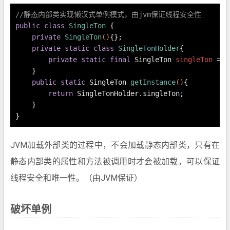
//静态内部类实现懒汉式单例模式，由jvm保证线程安全性
public
class
SingleTon
 {
private
SingleTon
()
{};
private
static
class
SingleTonHolder
{
private
static
final
SingleTon
singleTon
=
n
    }
public
static
 SingleTon 
getInstance
()
{
return
 SingleTonHolder.singleTon;
    }
}
JVM加载外部类的过程中，不会加载静态内部类，只有在
静态内部类的属性和方法被调用时才会被加载，可以保证
线程安全和唯一性。（由JVM保证）
破坏单例