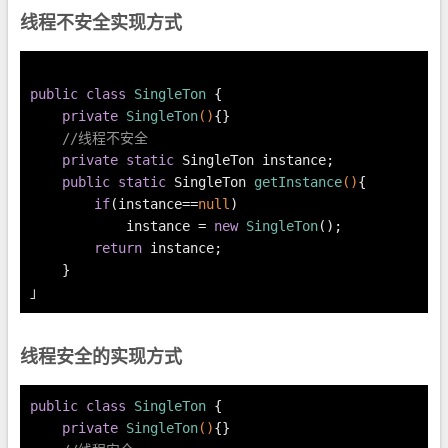
线程不安全实现方式
public
class
SingleTon
 {
private
SingleTon
()
{}
//线程不安全
private
static
 SingleTon instance;
public
static
 SingleTon 
getInstance
()
{
if
(instance==
null
)
            instance = 
new
SingleTon
();
return
 instance;
    }
」
线程安全的实现方式
public
class
SingleTon
 {
private
SingleTon
()
{}