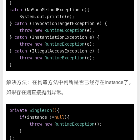
}
catch
 (NoSuchMethodException e){
    System.out.println(e);
} 
catch
 (InvocationTargetException e) {
throw
new
RuntimeException
(e);
} 
catch
 (InstantiationException e) {
throw
new
RuntimeException
(e);
} 
catch
 (IllegalAccessException e) {
throw
new
RuntimeException
(e);
}
解决方法：在构造方法中判断是否已经存在instance了，
如果存在则直接抛出异常。
private
SingleTon
()
{
if
(instance !=
null
){
throw
new
RuntimeException
();
    }
};