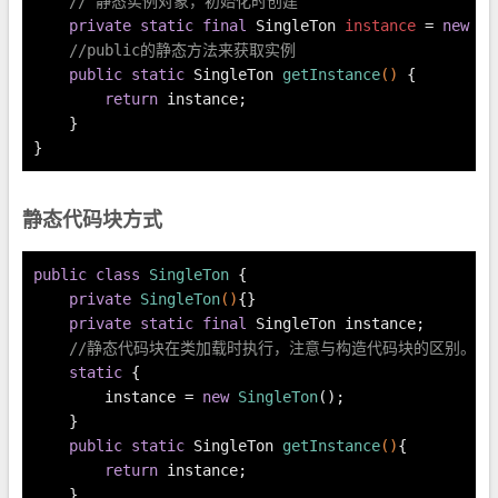
// 静态实例对象，初始化时创建
private
static
final
SingleTon
instance
=
new
Si
//public的静态方法来获取实例
public
static
 SingleTon 
getInstance
()
 {
return
 instance;
    }
}
静态代码块方式
public
class
SingleTon
 {
private
SingleTon
()
{}
private
static
final
 SingleTon instance;
//静态代码块在类加载时执行，注意与构造代码块的区别。
static
 {
        instance = 
new
SingleTon
();
    }
public
static
 SingleTon 
getInstance
()
{
return
 instance;
    }