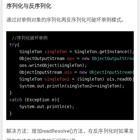
序列化与反序列化
通过对单例对象的序列化再反序列化可破坏单例模式。
//序列化破坏单例
try
{
SingleTon
singleTon
=
 SingleTon.getInstance();
ObjectOutputStream
oos
=
new
ObjectOutputStream
(
    oos.writeObject(singleTon);
ObjectInputStream
ois
=
new
ObjectInputStream
(
ne
SingleTon
singleTon2
=
 (SingleTon) ois.readObjec
    System.out.println(singleTon2==singleTon);
}
catch
 (Exception e){
    System.out.println(e);
}
解决方法：增加readResolve()方法，在反序列化时如果发