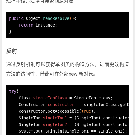
现存在该方法将直接返回原对象。
public
 Object 
readResolve
()
{
return
 instance;
}
反射
通过反射机制可以获得单例类的构造方法，进而更改构造
方法的访问性，借此可在外部new 新对象。
try
{
Class
singleTonClass
=
 SingleTon.class;
Constructor
constructor
=
  singleTonClass.getDec
    constructor.setAccessible(
true
);
SingleTon
singleTon1
=
 (SingleTon) constructor.n
SingleTon
singleTon2
=
 (SingleTon) constructor.n
    System.out.println(singleTon1 == singleTon2);