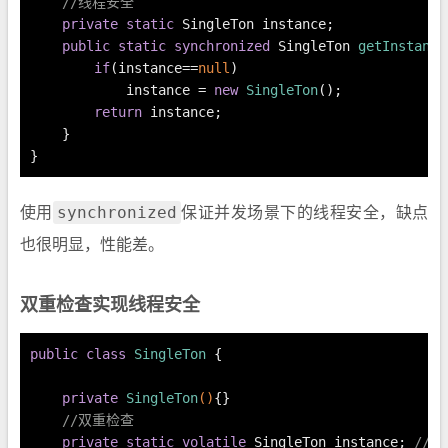
//线程安全
private
static
 SingleTon instance;
public
static
synchronized
 SingleTon 
getInstance
if
(instance==
null
)
            instance = 
new
SingleTon
();
return
 instance;
    }
}
使用
synchronized
保证并发场景下的线程安全，缺点
也很明显，性能差。
双重检查实现线程安全
public
class
SingleTon
 {
private
SingleTon
()
{}
//双重检查
private
static
volatile
 SingleTon instance; 
//