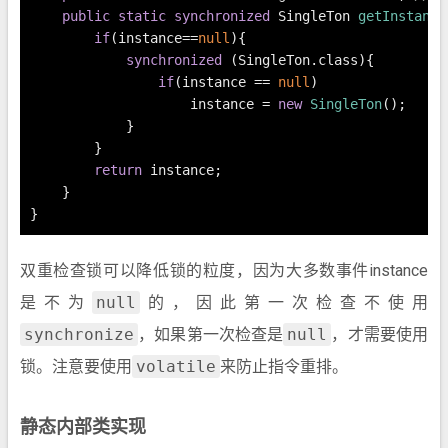
public
static
synchronized
 SingleTon 
getInstance
if
(instance==
null
){
synchronized
 (SingleTon.class){
if
(instance == 
null
)
                    instance = 
new
SingleTon
();
            }
        }
return
 instance;
    }
}
双重检查锁可以降低锁的粒度，因为大多数事件instance
是不为
null
的，因此第一次检查不使用
synchronize
，如果第一次检查是
null
，才需要使用
锁。注意要使用
volatile
来防止指令重排。
静态内部类实现