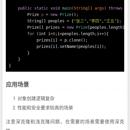
public
static
void
main
(String[] args)
throws
 Cl
Prize
p
=
new
Prize
();
        String[] peoples = {
"张三"
,
"李四"
,
"王五"
};
        Prize[] prizes = 
new
Prize
[peoples.length];
for
 (
int
 i=
0
;i<peoples.length;i++){
            prizes[i] = p.clone();
            prizes[i].setName(peoples[i]);
        }
    }
}
应用场景
对象创建逻辑复杂
性能和安全要求较高的场景
注意深克隆和浅克隆问题，在需要的场景需要使用深克