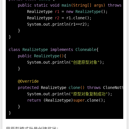
public
static
void
main
(String[] args)
throws
 Cl
Realizetype
r1
=
new
Realizetype
();
Realizetype
r2
=
 r1.clone();
        System.out.println(r1==r2);
    }
}
class
Realizetype
implements
Cloneable
{
public
Realizetype
()
{
        System.out.println(
"创建原型对象"
);
    }
@Override
protected
 Realizetype 
clone
()
throws
 CloneNotSup
        System.out.println(
"原型对象复制成功"
);
return
 (Realizetype)
super
.clone();
    }
}