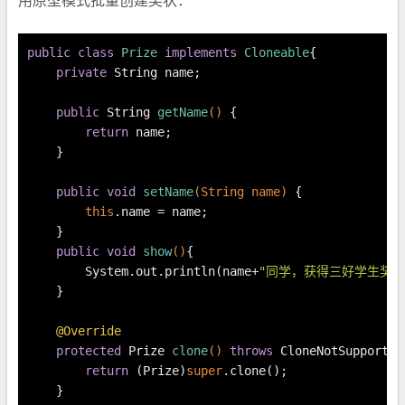
用原型模式批量创建奖状：
public
class
Prize
implements
Cloneable
{
private
 String name;
public
 String 
getName
()
 {
return
 name;
    }
public
void
setName
(String name)
 {
this
.name = name;
    }
public
void
show
()
{
        System.out.println(name+
"同学，获得三好学生奖励
    }
@Override
protected
 Prize 
clone
()
throws
 CloneNotSupported
return
 (Prize)
super
.clone();
    }